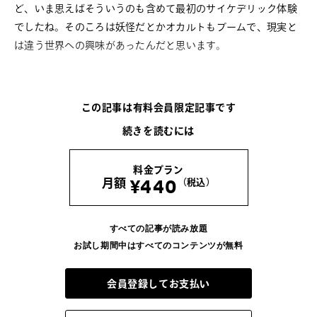
ど、いま思えばそういうのも含めて最初のサイケデリック体験
でしたね。そのころは妖怪だとかオカルトもブームで、現実と
は違う世界への興味があったんだと思います。
LATEST
この記事は有料会員限定記事です
COLUMN
続きを読むには
加藤忠幸の脳内インデックス。
＜す＞ステッカー
料金プラン
¥440
月額
（税込）
2026.8.8
COLUMN
すべての記事が読み放題
河村康輔の、「Tシャツって人生だ」。
お試し期間中はすべてのコンテンツが無料
-Vol.07- UNKNOWNのTシャツ
2026.8.6
会員登録してお支払い
COLUMN