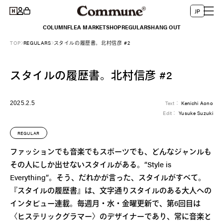
コンテ
グ
言
ー
ンツに
JP
イ
進む
語
ト
COLUMN
FLEA MARKET
SHOP
REGULARS
HANG OUT
ン
TOP
REGULARS
スタイルの履歴書。北村信彦 #2
スタイルの履歴書。北村信彦 #2
2025.2.5
Text：
Kenichi Aono
Edit：
Yusuke Suzuki
REGULAR
ファッションでも音楽でもスポーツでも、どんなジャンルも
その人にしか出せないスタイルがある。“Style is
Everything”。そう、だれかが言った、スタイルがすべて。
『スタイルの履歴書』は、文字通りスタイルのある大人への
インタビュー連載。毎週月・水・金曜更新で、第6回目は
〈ヒステリックグラマー〉のデザイナーであり、常に音楽と