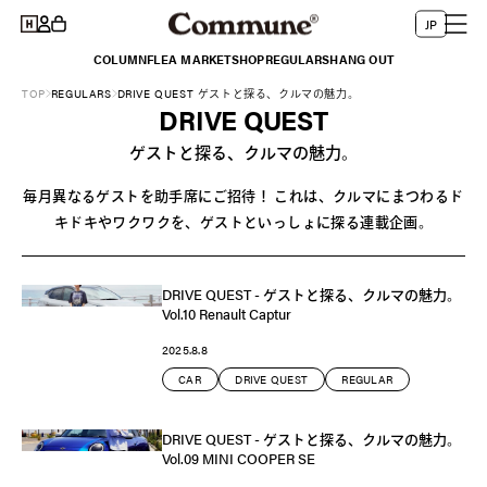
コンテ
グ
言
ー
ンツに
JP
イ
進む
語
ト
COLUMN
FLEA MARKET
SHOP
REGULARS
HANG OUT
ン
TOP
REGULARS
DRIVE QUEST ゲストと探る、クルマの魅力。
DRIVE QUEST
ゲストと探る、クルマの魅力。
毎月異なるゲストを助手席にご招待！ これは、クルマにまつわるド
キドキやワクワクを、ゲストといっしょに探る連載企画。
DRIVE QUEST - ゲストと探る、クルマの魅力。
Vol.10 Renault Captur
2025.8.8
CAR
DRIVE QUEST
REGULAR
DRIVE QUEST - ゲストと探る、クルマの魅力。
Vol.09 MINI COOPER SE