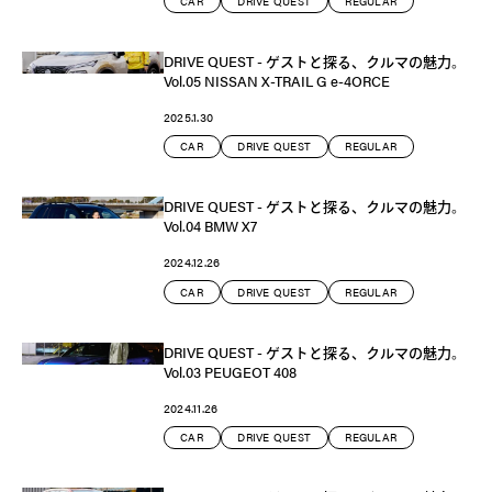
CAR
DRIVE QUEST
REGULAR
DRIVE QUEST - ゲストと探る、クルマの魅力。
Vol.05 NISSAN X-TRAIL G e-4ORCE
2025.1.30
CAR
DRIVE QUEST
REGULAR
DRIVE QUEST - ゲストと探る、クルマの魅力。
Vol.04 BMW X7
2024.12.26
CAR
DRIVE QUEST
REGULAR
DRIVE QUEST - ゲストと探る、クルマの魅力。
Vol.03 PEUGEOT 408
2024.11.26
CAR
DRIVE QUEST
REGULAR