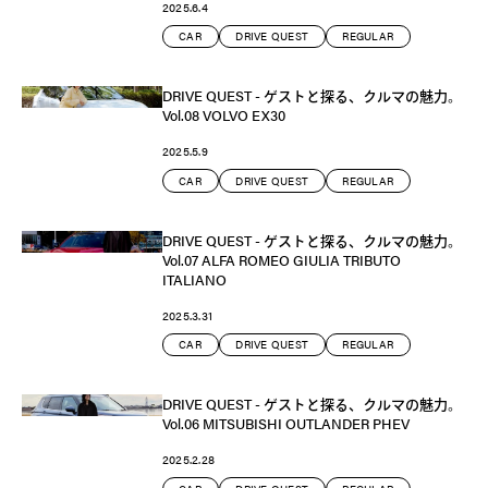
2025.6.4
CAR
DRIVE QUEST
REGULAR
DRIVE QUEST - ゲストと探る、クルマの魅力。
Vol.08 VOLVO EX30
2025.5.9
CAR
DRIVE QUEST
REGULAR
DRIVE QUEST - ゲストと探る、クルマの魅力。
Vol.07 ALFA ROMEO GIULIA TRIBUTO
ITALIANO
2025.3.31
CAR
DRIVE QUEST
REGULAR
DRIVE QUEST - ゲストと探る、クルマの魅力。
Vol.06 MITSUBISHI OUTLANDER PHEV
2025.2.28