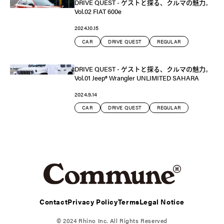
DRIVE QUEST - ゲストと探る、クルマの魅力。
Vol.02 FIAT 600e
2024.10.15
CAR
DRIVE QUEST
REGULAR
DRIVE QUEST - ゲストと探る、クルマの魅力。
Vol.01 Jeep®︎ Wrangler UNLIMITED SAHARA
2024.9.14
CAR
DRIVE QUEST
REGULAR
Contact
Privacy Policy
Terms
Legal Notice
© 2024 Rhino Inc. All Rights Reserved