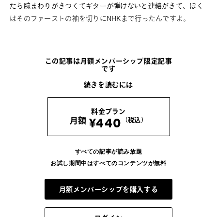
たら腕まわりがきつくてギターが弾けないと連絡がきて、ぼく
はそのファーストの袖を切りにNHKまで行ったんですよ。
LATEST
この記事は月額メンバーシップ限定記事
です
COLUMN
続きを読むには
河村康輔の、「Tシャツって人生だ」。
-Vol.07- UNKNOWNのTシャツ
料金プラン
2026.8.6
¥440
月額
（税込）
COLUMN
ブンがいざなう読書のラビリンス。五冊目
すべての記事が読み放題
お試し期間中はすべてのコンテンツが無料
2026.8.5
月額メンバーシップを購入する
COLUMN
かが屋 賀屋の、服と生活のいろいろ。vol.7 33才の