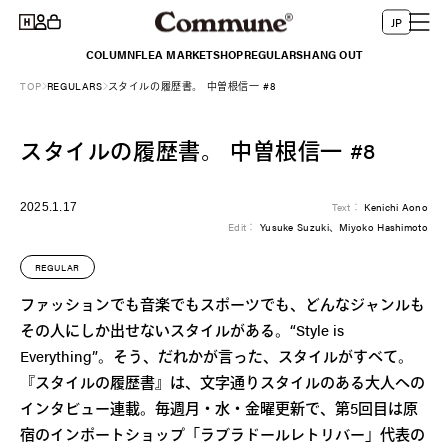
コンテ
グ
言
ー
ンツに
JP
イ
進む
語
ト
COLUMN
FLEA MARKET
SHOP
REGULARS
HANG OUT
ン
TOP
REGULARS
スタイルの履歴書。 中曽根信一 #8
スタイルの履歴書。 中曽根信一 #8
2025.1.17
Text：
Kenichi Aono
Edit：
Yusuke Suzuki、Miyoko Hashimoto
REGULAR
ファッションでも音楽でもスポーツでも、どんなジャンルも
その人にしか出せないスタイルがある。“Style is
Everything”。そう、だれかが言った、スタイルがすべて。
『スタイルの履歴書』は、文字通りスタイルのある大人への
インタビュー連載。毎週月・水・金曜更新で、第5回目は原
宿のインポートショップ「ラブラドールレトリバー」代表の