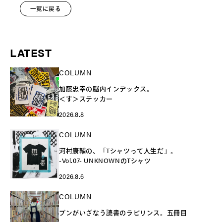
一覧に戻る
LATEST
COLUMN
加藤忠幸の脳内インデックス。
＜す＞ステッカー
2026.8.8
COLUMN
河村康輔の、「Tシャツって人生だ」。
-Vol.07- UNKNOWNのTシャツ
2026.8.6
COLUMN
ブンがいざなう読書のラビリンス。五冊目