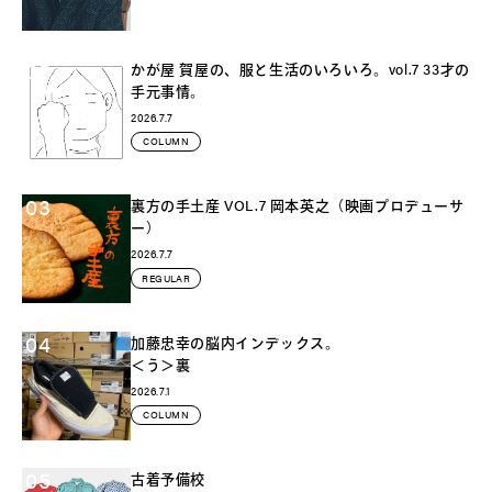
02
かが屋 賀屋の、服と生活のいろいろ。vol.7 33才の
手元事情。
2026.7.7
COLUMN
03
裏方の手土産 VOL.7 岡本英之（映画プロデューサ
ー）
2026.7.7
REGULAR
04
加藤忠幸の脳内インデックス。
＜う＞裏
2026.7.1
COLUMN
05
古着予備校