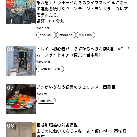
第六講：カウボーイたちのライフスタイルに沿っ
て進化を続けたヴィンテージ・ラングラーのレア
モデルたち。
講師：RIC金丸
2025.3.5
FASHION
REGULAR
古着予備校
06
トレイル初心者が、まず頼るべきお店4選。VOL.2
ムーンライトギア（東京・岩本町）
2024.9.10
HANG OUT VOL1
07
ブンがいざなう読書のラビリンス。四冊目
2026.7.1
COLUMN
08
長谷川昭雄の対談連載
まじめに働いてんじゃねーよ!!(仮) Vol.02 蔡俊行
後編