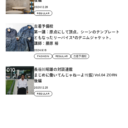
2024.12.26
REGULAR
09
古着予備校
第一講：原点にして頂点。シーンのテンプレート
ともなったリーバイス®️のデニムジャケット。
講師：藤原 裕
2024.9.16
FASHION
REGULAR
古着予備校
010
長谷川昭雄の対談連載
まじめに働いてんじゃねーよ!!(仮) Vol.04 ZORN
後編
2025.12.25
REGULAR