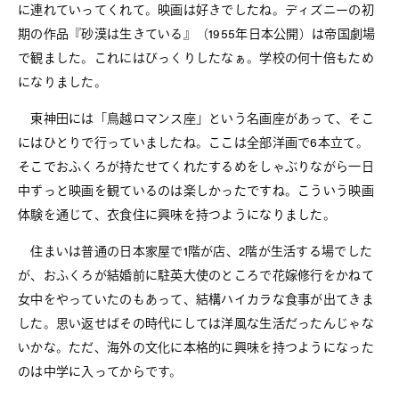
に連れていってくれて。映画は好きでしたね。ディズニーの初
期の作品『砂漠は生きている』（1955年日本公開）は帝国劇場
で観ました。これにはびっくりしたなぁ。学校の何十倍もため
になりました。
東神田には「鳥越ロマンス座」という名画座があって、そこ
にはひとりで行っていましたね。ここは全部洋画で6本立て。
そこでおふくろが持たせてくれたするめをしゃぶりながら一日
中ずっと映画を観ているのは楽しかったですね。こういう映画
体験を通じて、衣食住に興味を持つようになりました。
住まいは普通の日本家屋で1階が店、2階が生活する場でした
が、おふくろが結婚前に駐英大使のところで花嫁修行をかねて
女中をやっていたのもあって、結構ハイカラな食事が出てきま
した。思い返せばその時代にしては洋風な生活だったんじゃな
いかな。ただ、海外の文化に本格的に興味を持つようになった
のは中学に入ってからです。