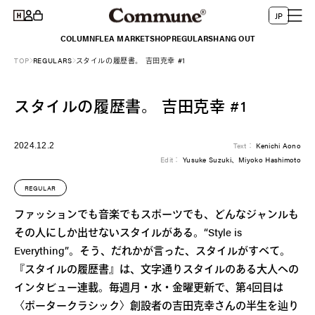
コンテ
グ
言
ー
ンツに
JP
イ
進む
語
ト
COLUMN
FLEA MARKET
SHOP
REGULARS
HANG OUT
ン
TOP
REGULARS
スタイルの履歴書。 吉田克幸 #1
スタイルの履歴書。 吉田克幸 #1
2024.12.2
Text：
Kenichi Aono
Edit：
Yusuke Suzuki、Miyoko Hashimoto
REGULAR
ファッションでも音楽でもスポーツでも、どんなジャンルも
その人にしか出せないスタイルがある。“Style is
Everything”。そう、だれかが言った、スタイルがすべて。
『スタイルの履歴書』は、文字通りスタイルのある大人への
インタビュー連載。毎週月・水・金曜更新で、第4回目は
〈ポータークラシック〉創設者の吉田克幸さんの半生を辿り