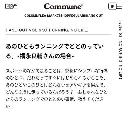
コンテ
グ
言
ー
ンツに
JP
イ
進む
語
ト
COLUMN
FLEA MARKET
SHOP
REGULARS
HANG OUT
ン
Chapter 03 | NO RUNING, NO LIFE.
HANG OUT VOL.6NO RUNNING, NO LIFE.
あのひともランニングでととのってい
る。-福永良輔さんの場合-
スポーツのなかで走ることは、究極にシンプルな行為
のひとつ。だれだってすぐにはじめられるからこそ、
あのひとやこのひとはどんなウェアやギアを選んで、
どんなふうに走っているんだろう？ おしゃれなひと
たちのランニングでのととのい事情、教えてくださ
い！