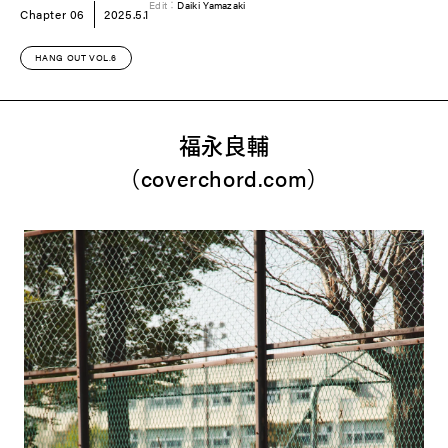
Edit：
Daiki Yamazaki
Chapter 06
2025.5.1
HANG OUT VOL.6
福永良輔
（coverchord.com）