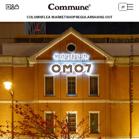
コンテ
グ
言
ー
ンツに
JP
イ
進む
語
ト
COLUMN
FLEA MARKET
SHOP
REGULARS
HANG OUT
ン
Chapter 06 | WINTER HAS COME in ASAHIKAWA.