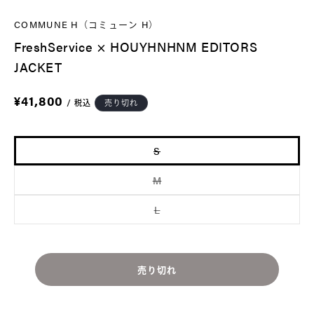
デ
COMMUNE H（コミューン H）
ィ
FreshService × HOUYHNHNM EDITORS
ア
)
JACKET
を
開
通
¥41,800
/
税込
売り切れ
常
く
価
格
S
バ
リ
エ
M
ー
バ
シ
リ
ョ
エ
L
ン
ー
バ
は
シ
リ
売
ョ
エ
り
ン
ー
切
は
シ
れ
売
ョ
売り切れ
て
り
ン
い
切
は
る
れ
売
か
て
り
販
い
切