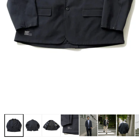
モ
ー
ダ
ル
で
メ