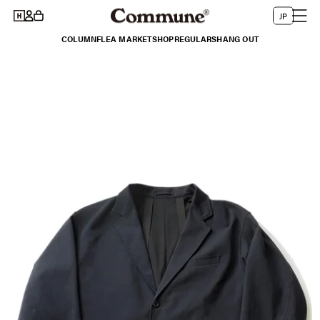
コンテ
グ
言
ー
ンツに
JP
イ
進む
語
ト
COLUMN
FLEA MARKET
SHOP
REGULARS
HANG OUT
ン
商品情
報にス
キップ