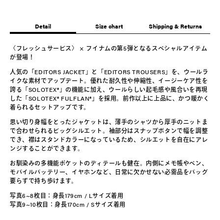
売
る
れ
で
か
て
き
販
い
ま
売
る
Detail
Size chart
Shipping & Returns
せ
で
か
ん
き
販
ま
売
〈フレッシュサービス〉 × フイナムの第5弾となるスペシャルアイテム
せ
で
が登場！
ん
き
ま
人気の「EDITORS JACKET」と「EDITORS TROUSERS」を、ウールラ
せ
ん
イクな素材でアップデート。優れた耐久性や伸縮性、イージーケア性を
誇る「SOLOTEX®」の機能に加え、ウールらしい起毛感や風合いを再現
した「SOLOTEX® FULFLAN®」を採用。前作以上に上品に、かつ暖かく
着られるセットアップです。
思い切り身幅をとったジャケットは、薄手のシャツから厚手のニットま
で合わせられるビッグシルエット。袖部分はスナップボタンで幅を調整
でき、襟はスタンドカラーになっているため、シルエットを自在にアレ
ンジすることができます。
お馴染みの多機能ポケットのディテールも健在。内側にメモ帳やペン、
モバイルバッテリー、イヤホンなど、日常に欠かせない必需品をバッグ
要らずで持ち歩けます。
写真6~8枚目：身長179cm / Lサイズ着用
写真9~10枚目：身長170cm / Sサイズ着用