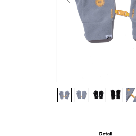
モ
ー
ダ
ル
で
メ
Detail
デ