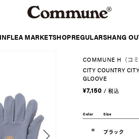
MN
FLEA MARKET
SHOP
REGULARS
HANG OU
COMMUNE H（コ
CITY COUNTRY CI
GLOOVE
通
¥7,150
/
税込
常
価
格
Color
Size
M
ブラック