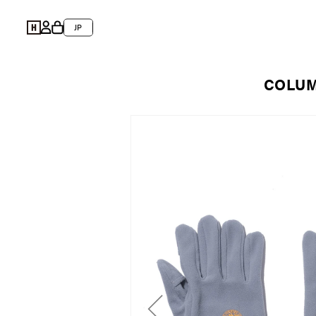
コンテ
カ
ンツに
グ
言
ー
進む
JP
イ
ト
語
ン
COLU
商品情
報にス
キップ