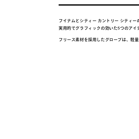
ィ
ア
フイナムとシティー カントリー シティーの
(1)
実用的でグラフィックの効いた5つのアイ
を
開
フリース素材を採用したグローブは、軽量
く