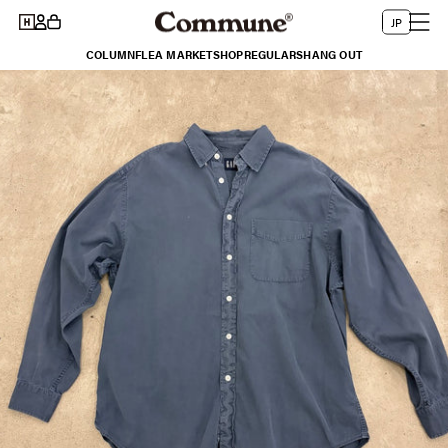
コンテ
グ
言
ー
ンツに
JP
イ
進む
語
ト
COLUMN
FLEA MARKET
SHOP
REGULARS
HANG OUT
ン
商品情
報にス
キップ