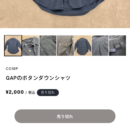
モ
ー
ダ
ル
で
COMP
メ
GAPのボタンダウンシャツ
デ
ィ
通
¥2,000
/
税込
売り切れ
ア
常
)
価
格
を
開
売り切れ
く