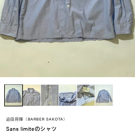
モ
ー
ダ
ル
で
迫田将輝（BARBER SAKOTA）
メ
Sans limiteのシャツ
デ