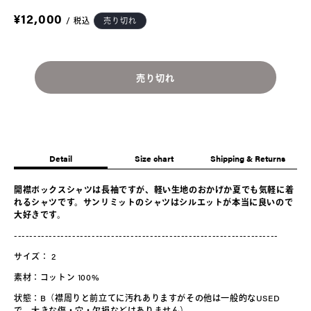
ィ
通
¥12,000
/
税込
売り切れ
ア
常
)
価
格
を
開
売り切れ
く
Detail
Size chart
Shipping & Returns
開襟ボックスシャツは長袖ですが、軽い生地のおかげか夏でも気軽に着
れるシャツです。サンリミットのシャツはシルエットが本当に良いので
大好きです。
--------------------------------------------------------------------
サイズ：
2
素材：コットン 100%
状態：B（襟周りと前立てに汚れありますがその他は一般的なUSED
で、大きな傷・穴・欠損などはありません）