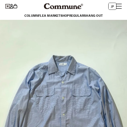
コンテ
グ
言
ー
ンツに
JP
イ
進む
語
ト
COLUMN
FLEA MARKET
SHOP
REGULARS
HANG OUT
ン
商品情
報にス
キップ